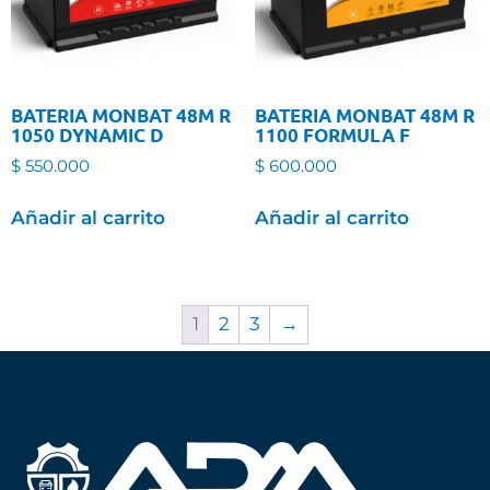
BATERIA MONBAT 48M R
BATERIA MONBAT 48M R
1050 DYNAMIC D
1100 FORMULA F
$
550.000
$
600.000
Añadir al carrito
Añadir al carrito
1
2
3
→