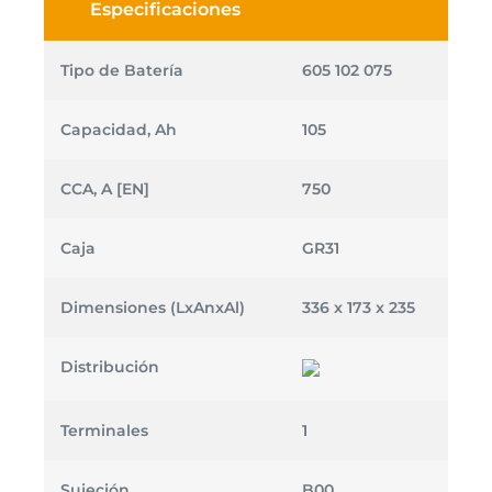
Especificaciones
Tipo de Batería
605 102 075
Capacidad, Ah
105
CCA, A [EN]
750
Caja
GR31
Dimensiones (LxAnxAl)
336 x 173 x 235
Distribución
Terminales
1
Sujeción
B00