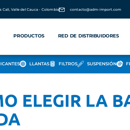
s Cali, Valle del Cauca - Colombia
contacto@adm-import.com
PRODUCTOS
RED DE DISTRIBUIDORES
ICANTES
LLANTAS
FILTROS
SUSPENSIÓN
F
O ELEGIR LA B
DA