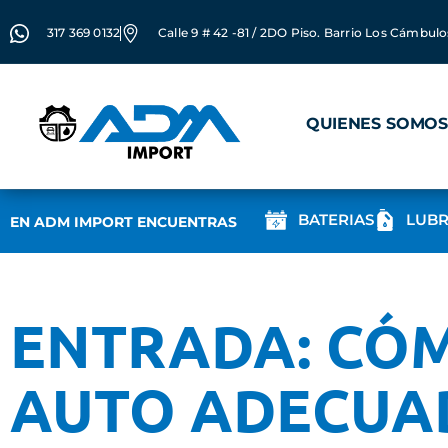
317 369 0132
Calle 9 # 42 -81 / 2DO Piso. Barrio Los Cámbulo
QUIENES SOMOS
BATERIAS
LUBR
EN ADM IMPORT ENCUENTRAS
ENTRADA: CÓM
AUTO ADECUA