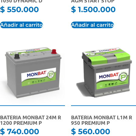
1050 DYNAMIC D
AGM START STOP
$
550.000
$
1.500.000
Añadir al carrito
Añadir al carrito
BATERIA MONBAT 24M R
BATERIA MONBAT L1M R
1200 PREMIUM P
950 PREMIUM P
$
740.000
$
560.000