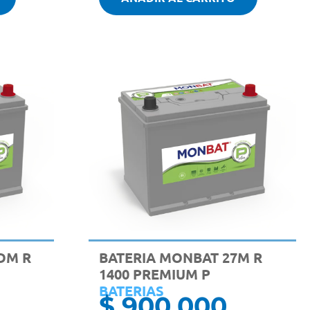
DM R
BATERIA MONBAT 27M R
1400 PREMIUM P
BATERIAS
$
900.000