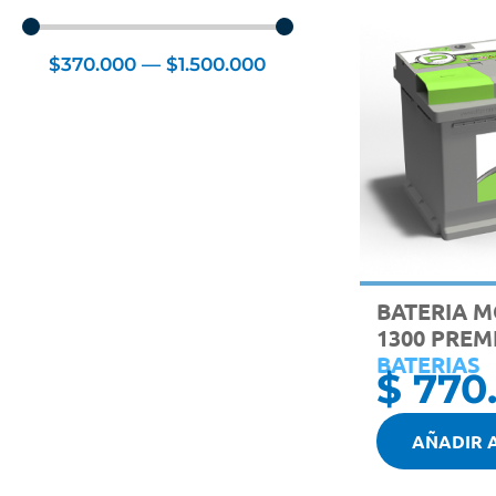
$
370.000
—
$
1.500.000
BATERIA M
1300 PREM
BATERIAS
$
770
AÑADIR 