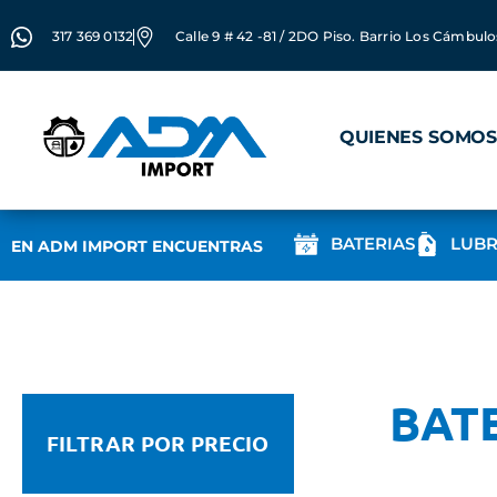
317 369 0132
Calle 9 # 42 -81 / 2DO Piso. Barrio Los Cámbulo
QUIENES SOMOS
BATERIAS
LUBR
EN ADM IMPORT ENCUENTRAS
BAT
FILTRAR POR PRECIO