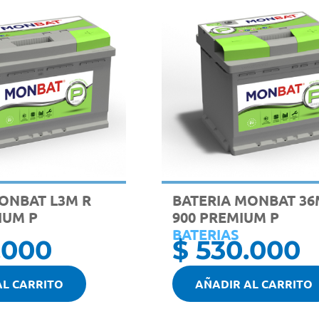
ONBAT L3M R
BATERIA MONBAT 36
IUM P
900 PREMIUM P
BATERIAS
.000
$
530.000
AL CARRITO
AÑADIR AL CARRITO