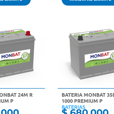
ONBAT 24M R
BATERIA MONBAT 35
IUM P
1000 PREMIUM P
BATERIAS
.000
$
680.000