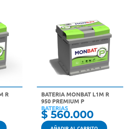
M R
BATERIA MONBAT L1M R
950 PREMIUM P
BATERIAS
$
560.000
AÑADIR AL CARRITO