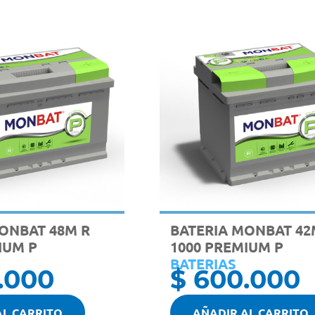
ONBAT 48M R
BATERIA MONBAT 42
IUM P
1000 PREMIUM P
BATERIAS
.000
$
600.000
AL CARRITO
AÑADIR AL CARRITO