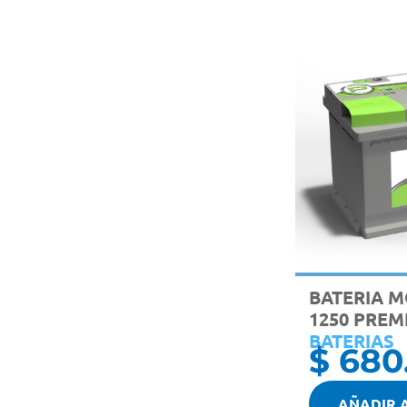
BATERIA M
1250 PREM
BATERIAS
$
680
AÑADIR 